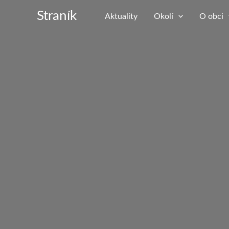
Přeskočit
Straník
Aktuality
Okolí
O obci
na
obsah