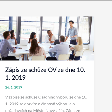
Zápis
ze
schůze
OV
ze
dne
10.
1.
Zápis ze schůze OV ze dne 10.
2019
1. 2019
26. 1. 2019
V zápise ze schůze Osadního výboru ze dne 10.
1. 2019 se dozvíte o činnosti výboru a o
požadavcích na Město Nový Jičín. Zápis ze