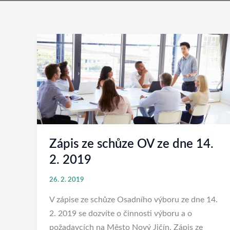
Zápis
ze
schůze
OV
ze
dne
14.
2.
Zápis ze schůze OV ze dne 14.
2019
2. 2019
26. 2. 2019
V zápise ze schůze Osadního výboru ze dne 14.
2. 2019 se dozvíte o činnosti výboru a o
požadavcích na Město Nový Jičín. Zápis ze