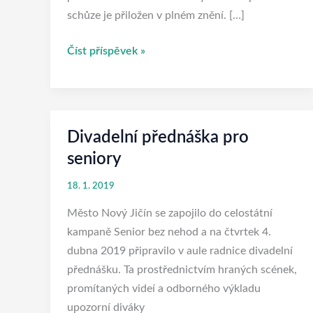
schůze je přiložen v plném znění. […]
Číst příspěvek »
Divadelní přednáška pro
Divadelní
přednáška
seniory
pro
18. 1. 2019
seniory
Město Nový Jičín se zapojilo do celostátní
kampaně Senior bez nehod a na čtvrtek 4.
dubna 2019 připravilo v aule radnice divadelní
přednášku. Ta prostřednictvím hraných scének,
promítaných videí a odborného výkladu
upozorní diváky