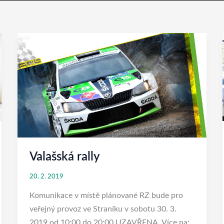
Valašská
rally
Valašská rally
20. 2. 2019
Komunikace v místě plánované RZ bude pro
veřejný provoz ve Straníku v sobotu 30. 3.
2019 od 10:00 do 20:00 UZAVŘENA. Více na: