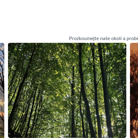
Osadní výbor
Spolky a služby
Zdravotnictví
K
Prozkoumejte naše okolí a probě