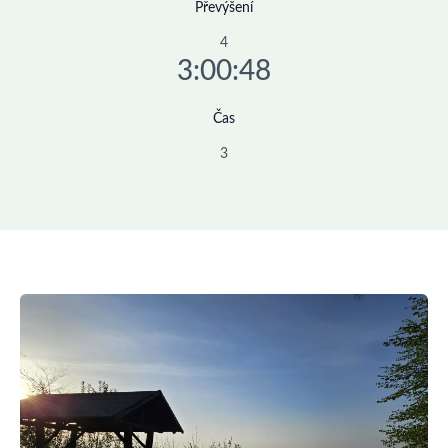
Převýšení
4
3:00:48
Čas
3