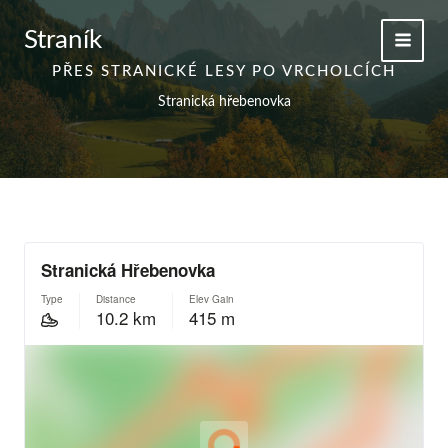
Přeskočit
na
Straník
obsah
PŘES STRANICKÉ LESY PO VRCHOLCÍCH
Stranická hřebenovka