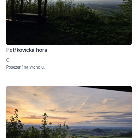
Petřkovická hora
C
Posezení na vrcholu.