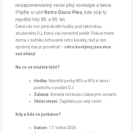
nezapomenutelný večer plný nostalgie a tance.
Přijďte si užít
Retro Disco Ples
, kde ožijí ty
největší hity 80. a 90. let.
Čeká vás noc plná skvělé hudby pod taktovkou
zkušeného DJ, který vás nenechá sedět. Pokud máte
doma v šatníku schované retro kousky, teď je ten
správný čas je provětrat –
retro kostýmy jsou více
než vítány
!
Na co se můžete těšit?
Hudba:
Největší pecky 80’s a 90’s k tanci i
poslechu v podání DJ.
Zábava:
Bohatá tombola s lákavými cenami.
Občerstvení:
Zajištěno po celý večer.
Kdy a kde se potkáme?
Datum:
17. ledna 2026.