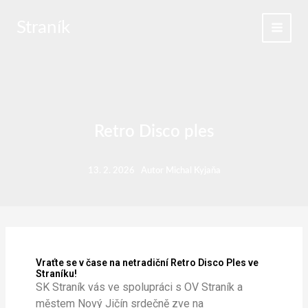
Přeskočit
na
Straník
obsah
Retro Disco ples
13. 2. 2026
Autor
Michal Kyjaňa
Vraťte se v čase na netradiční Retro Disco Ples ve
Straníku!
SK Straník vás ve spolupráci s OV Straník a
městem Nový Jičín srdečně zve na