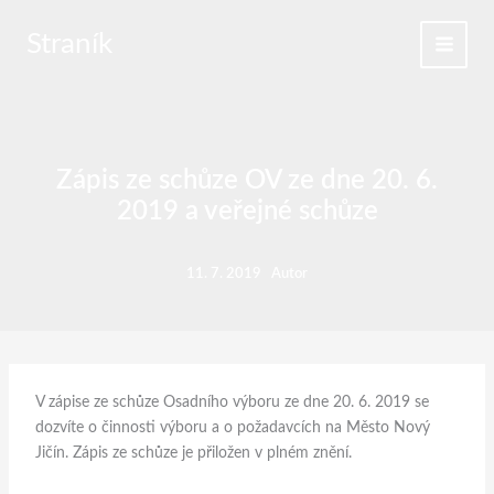
Přeskočit
na
Straník
obsah
Zápis ze schůze OV ze dne 20. 6.
2019 a veřejné schůze
11. 7. 2019
Autor
V zápise ze schůze Osadního výboru ze dne 20. 6. 2019 se
dozvíte o činnosti výboru a o požadavcích na Město Nový
Jičín. Zápis ze schůze je přiložen v plném znění.