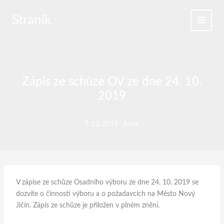
Přeskočit
na
Straník
obsah
Zápis ze schůze OV ze dne 24. 10.
2019
7. 12. 2019
Autor
V zápise ze schůze Osadního výboru ze dne 24. 10. 2019 se
dozvíte o činnosti výboru a o požadavcích na Město Nový
Jičín. Zápis ze schůze je přiložen v plném znění.