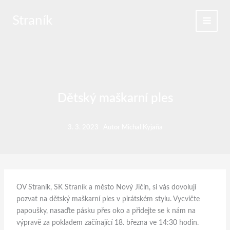
Přeskočit
na
Straník
obsah
Dětský maškarní ples
3. 3. 2023
Autor
Michal Kyjaňa
OV Straník, SK Straník a město Nový Jičín, si vás dovolují
pozvat na dětský maškarní ples v pirátském stylu. Vycvičte
papoušky, nasaďte pásku přes oko a přidejte se k nám na
výpravě za pokladem začínající 18. března ve 14:30 hodin.