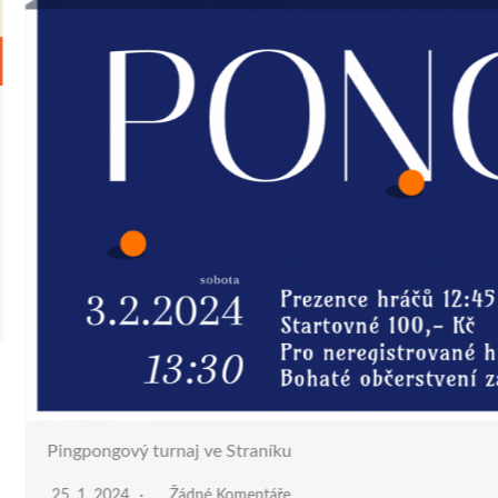
Ping pongový turnaj
13. 2. 2026
Žádné Komen
Sportovní klub Straník zve n
tenise Máte rádi rychlou…
ČÍST VÍCE