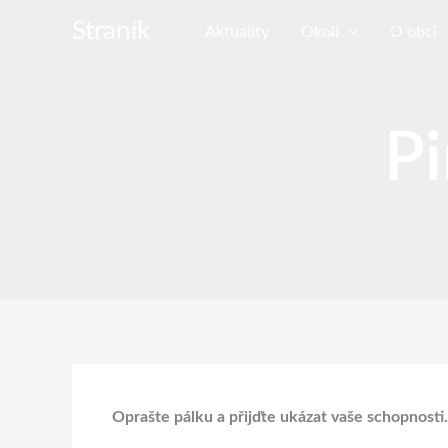
Přeskočit
Straník
Aktuality
Okolí
O obci
na
obsah
Pi
Oprašte pálku a přijďte ukázat vaše schopnosti.