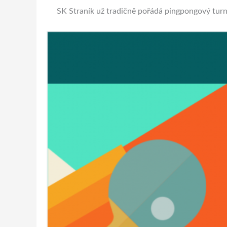
SK Straník už tradičně pořádá pingpongový turn