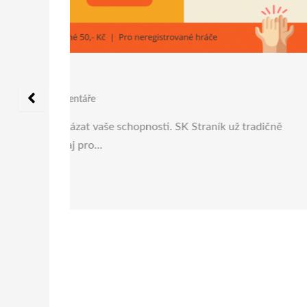
tradičně
Pingpongový turnaj ve Straníku
25. 1. 2024
Žádné Komentáře