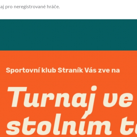
aj pro neregistrované hráče.